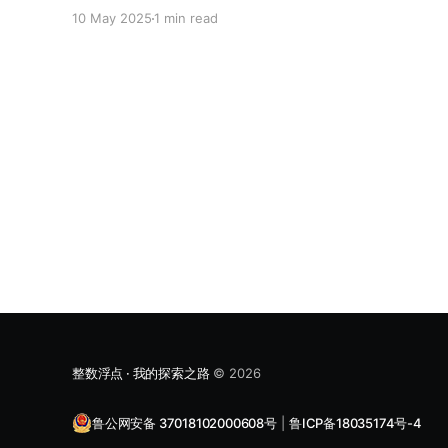
Debian 12.5、Ubuntu 24.04等系统上测试通过。 2
10 May 2025
1 min read
详细过程 1、安装 libpam-google-authenticator
sudo apt update sudo apt install libpam-google-
authenticator -y 2、为每个用户生成 TOTP 密钥
google-authenticator 3、回答显示的问题，默认y
就可以。 4、使用微软或者谷歌验证器扫码。 5、拍
照记录应急验证码。 6、配置 PAM 模块启用 TOTP
sudo vim /etc/pam.d/sshd 在文件最上方添加以下
内容：
整数浮点 · 我的探索之路
© 2026
鲁公网安备 37018102000608号
|
鲁ICP备18035174号-4