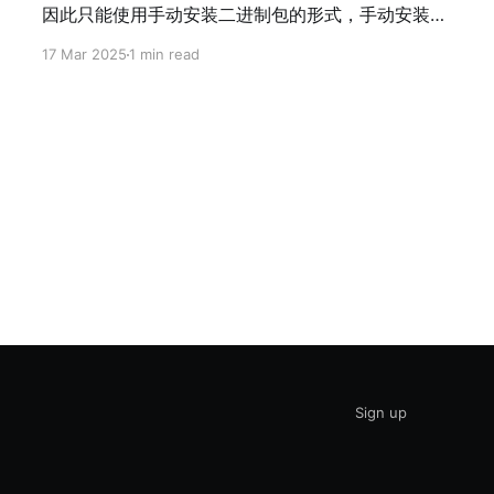
因此只能使用手动安装二进制包的形式，手动安装
docker-compose插件。 1 手动安装docker二进制
17 Mar 2025
1 min read
包 1、进入以下链接，下载需要的包。
https://download.docker.com/linux/static/stable/
x86_64/ 2、将包解压。 3、使用以下命令移动到指
定位置。 sudo cp docker/* /usr/bin/ 4、启动守护
进程。 sudo dockerd & 2 手动安装docker
compose插件 1、执行以下命令。
DOCKER_CONFIG=${DOCKER_CONFIG:-$HOME/.
docker} mkdir -p $DOCKER_
Sign up